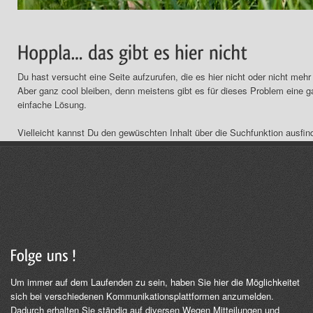
Du hast versucht eine Seite aufzurufen, die es hier nicht oder nicht mehr 
Aber ganz cool bleiben, denn meistens gibt es für dieses Problem eine 
einfache Lösung.
Vielleicht kannst Du den gewüschten Inhalt über die Suchfunktion ausfin
machen
Um immer auf dem Laufenden zu sein, haben Sie hier die Möglichkeitet
sich bei verschiedenen Kommunikationsplattformen anzumelden.
Dadurch erhalten Sie ständig auf diversen Wegen Mitteilungen und