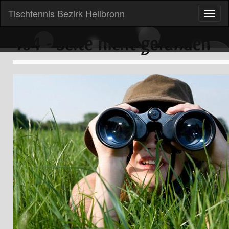
Tischtennis Bezirk Heilbronn
Toggle
naviga