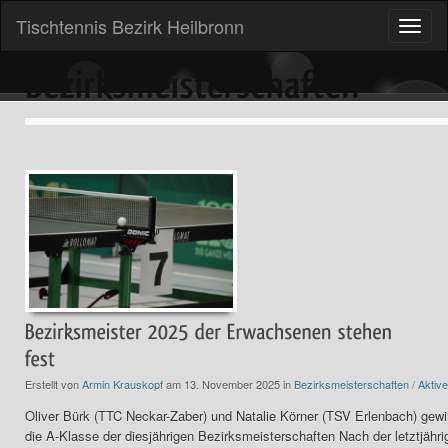
Tischtennis Bezirk Heilbronn
Toggle
naviga
Erstellt von
Armin Krauskopf
am 13. November 2025 in
Bezirksmeisterschaften / Aktive
Oliver Bürk (TTC Neckar-Zaber) und Natalie Körner (TSV Erlenbach) gew
die A-Klasse der diesjährigen Bezirksmeisterschaften Nach der letztjähri