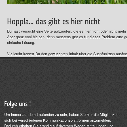
Du hast versucht eine Seite aufzurufen, die es hier nicht oder nicht mehr 
Aber ganz cool bleiben, denn meistens gibt es für dieses Problem eine 
einfache Lösung.
Vielleicht kannst Du den gewüschten Inhalt über die Suchfunktion ausfin
machen
Um immer auf dem Laufenden zu sein, haben Sie hier die Möglichkeitet
sich bei verschiedenen Kommunikationsplattformen anzumelden.
Dadurch erhalten Sie ständig auf diversen Wegen Mitteilungen und