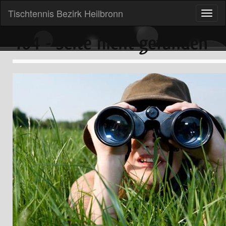
Tischtennis Bezirk Heilbronn
Toggle
naviga