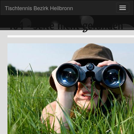
Tischtennis Bezirk Heilbronn
Toggle
naviga