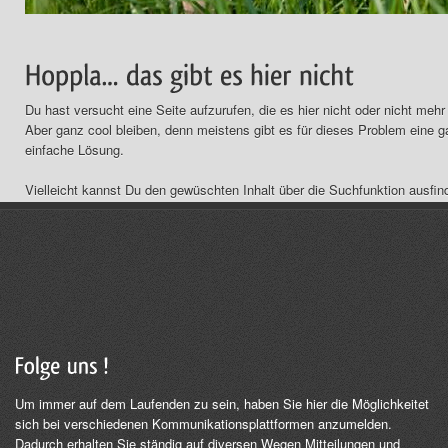
Du hast versucht eine Seite aufzurufen, die es hier nicht oder nicht mehr 
Aber ganz cool bleiben, denn meistens gibt es für dieses Problem eine 
einfache Lösung.
Vielleicht kannst Du den gewüschten Inhalt über die Suchfunktion ausfin
machen
Um immer auf dem Laufenden zu sein, haben Sie hier die Möglichkeitet
sich bei verschiedenen Kommunikationsplattformen anzumelden.
Dadurch erhalten Sie ständig auf diversen Wegen Mitteilungen und