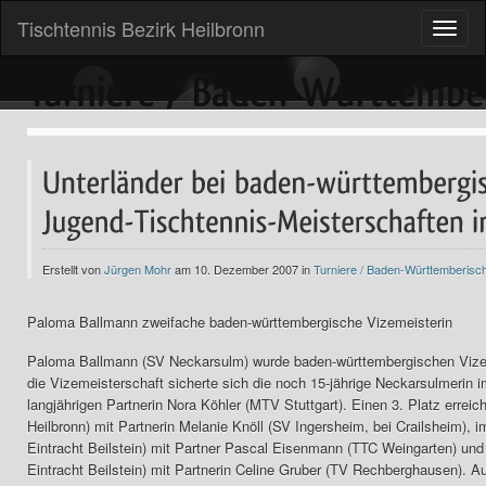
Tischtennis Bezirk Heilbronn
Toggle
naviga
Erstellt von
Jürgen Mohr
am 10. Dezember 2007 in
Turniere / Baden-Württemberisc
Paloma Ballmann zweifache baden-württembergische Vizemeisterin
Paloma Ballmann (SV Neckarsulm) wurde baden-württembergischen Vizem
die Vizemeisterschaft sicherte sich die noch 15-jährige Neckarsulmeri
langjährigen Partnerin Nora Köhler (MTV Stuttgart). Einen 3. Platz err
Heilbronn) mit Partnerin Melanie Knöll (SV Ingersheim, bei Crailsheim)
Eintracht Beilstein) mit Partner Pascal Eisenmann (TTC Weingarten) u
Eintracht Beilstein) mit Partnerin Celine Gruber (TV Rechberghausen).