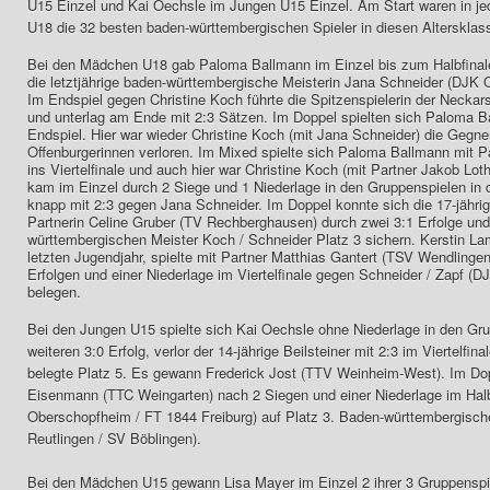
U15 Einzel und Kai Oechsle im Jungen U15 Einzel. Am Start waren in 
U18 die 32 besten baden-württembergischen Spieler in diesen Alterskl
Bei den Mädchen U18 gab Paloma Ballmann im Einzel bis zum Halbfinale n
die letztjährige baden-württembergische Meisterin Jana Schneider (DJK 
Im Endspiel gegen Christine Koch führte die Spitzenspielerin der Necka
und unterlag am Ende mit 2:3 Sätzen. Im Doppel spielten sich Paloma Ba
Endspiel. Hier war wieder Christine Koch (mit Jana Schneider) die Gegner
Offenburgerinnen verloren. Im Mixed spielte sich Paloma Ballmann mit
ins Viertelfinale und auch hier war Christine Koch (mit Partner Jakob Lot
kam im Einzel durch 2 Siege und 1 Niederlage in den Gruppenspielen in d
knapp mit 2:3 gegen Jana Schneider. Im Doppel konnte sich die 17-jährige 
Partnerin Celine Gruber (TV Rechberghausen) durch zwei 3:1 Erfolge und
württembergischen Meister Koch / Schneider Platz 3 sichern. Kerstin Lam
letzten Jugendjahr, spielte mit Partner Matthias Gantert (TSV Wendlinge
Erfolgen und einer Niederlage im Viertelfinale gegen Schneider / Zapf (
belegen.
Bei den Jungen U15 spielte sich Kai Oechsle ohne Niederlage in den Gr
weiteren 3:0 Erfolg, verlor der 14-jährige Beilsteiner mit 2:3 im Viertelf
belegte Platz 5. Es gewann Frederick Jost (TTV Weinheim-West). Im Do
Eisenmann (TTC Weingarten) nach 2 Siegen und einer Niederlage im Halb
Oberschopfheim / FT 1844 Freiburg) auf Platz 3. Baden-württembergisch
Reutlingen / SV Böblingen).
Bei den Mädchen U15 gewann Lisa Mayer im Einzel 2 ihrer 3 Gruppenspiele