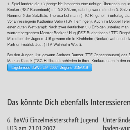
1. Spiel landete die 13-jährige Heilbronnerin eine richtige Überraschun
Becker (RSZ Busenbach) mit 3:2 Sätzen, dabei gewann sie den 3. Satz m
Nummer 5 der Setzliste, Theresa Lehmann (TTC Ringsheim) unterlag Lis
Vorjahressiegerin Katharina Sabo (TSV Herrlingen). Auch im Doppel liefer
einen guten Wettkampf: Nach zwei deutlichen 3:0 Erfolgen unterlag man 
württembergischen Meister Becker / Hug (RSZ Buchenbach / TTC Ringshe
Mixed bei der Jugend U15 gewann die in Kirchheim (Neckar) wohnende 
Partner Fredrick Jost (TTV Weinheim-West).
Bei den Jungen U18 gewann Andreas Danzer (TTF Ochsenhausen) das Einz
Markus Klosek (TSG Heilbronn) schieden in ihren Konkurrenzen in den e
Ergebnisse BaWü EM 2007, Jugend U15/U18