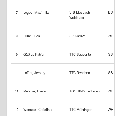
7
Loges, Maximilian
VfB Mosbach-
BD
Waldstadt
8
Hiller, Luca
SV Nabern
WH
9
Gäßler, Fabian
TTC Suggental
SB
10
Löffler, Jeromy
TTC Renchen
SB
11
Meisner, Daniel
TSG 1845 Heilbronn
WH
12
Wessels, Christian
TTC Mühringen
WH