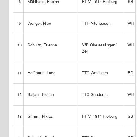
8
Mühlhaus, Fabian
FT V. 1844 Freiburg
SB
9
Wenger, Nico
TTF Altshausen
WH
10
Schultz, Etienne
VfB Oberesslingen/
WH
Zell
11
Hoffmann, Luca
TTC Weinheim
BD
12
Saljani, Florian
TTC Gnadental
WH
13
Grimm, Niklas
FT V. 1844 Freiburg
SB