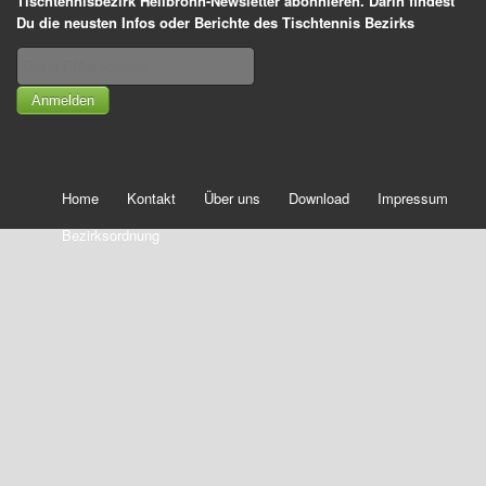
Tischtennisbezirk Heilbronn-Newsletter abonnieren. Darin findest
Du die neusten Infos oder Berichte des Tischtennis Bezirks
Anmelden
Home
Kontakt
Über uns
Download
Impressum
Bezirksordnung