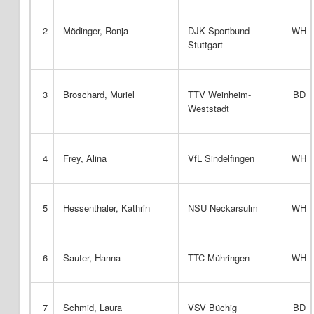
2
Mödinger, Ronja
DJK Sportbund
WH
Stuttgart
3
Broschard, Muriel
TTV Weinheim-
BD
Weststadt
4
Frey, Alina
VfL Sindelfingen
WH
5
Hessenthaler, Kathrin
NSU Neckarsulm
WH
6
Sauter, Hanna
TTC Mühringen
WH
7
Schmid, Laura
VSV Büchig
BD