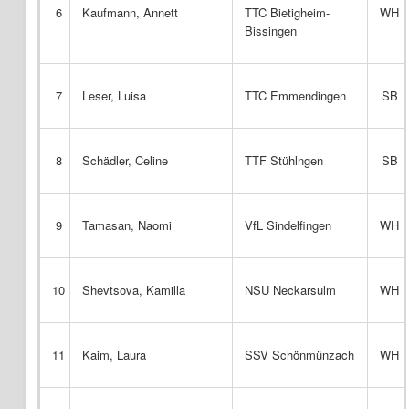
6
Kaufmann, Annett
TTC Bietigheim-
WH
Bissingen
7
Leser, Luisa
TTC Emmendingen
SB
8
Schädler, Celine
TTF Stühlngen
SB
9
Tamasan, Naomi
VfL Sindelfingen
WH
10
Shevtsova, Kamilla
NSU Neckarsulm
WH
11
Kaim, Laura
SSV Schönmünzach
WH