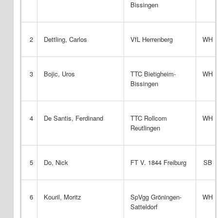
Bissingen
2
Dettling, Carlos
VfL Herrenberg
WH
3
Bojic, Uros
TTC Bietigheim-
WH
Bissingen
4
De Santis, Ferdinand
TTC Rollcom
WH
Reutlingen
5
Do, Nick
FT V. 1844 Freiburg
SB
6
Kouril, Moritz
SpVgg Gröningen-
WH
Satteldorf