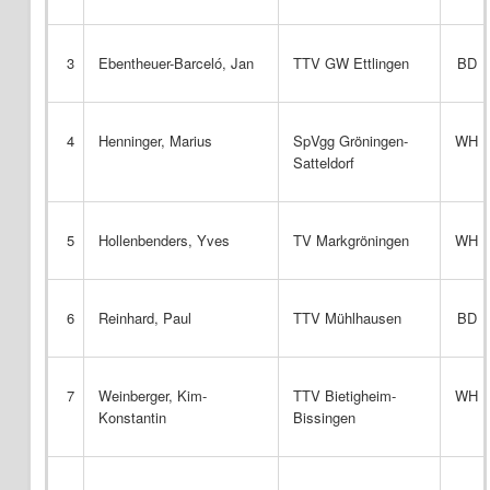
3
Ebentheuer-Barceló, Jan
TTV GW Ettlingen
BD
4
Henninger, Marius
SpVgg Gröningen-
WH
Satteldorf
5
Hollenbenders, Yves
TV Markgröningen
WH
6
Reinhard, Paul
TTV Mühlhausen
BD
7
Weinberger, Kim-
TTV Bietigheim-
WH
Konstantin
Bissingen