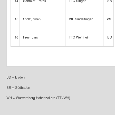
14
Schmidt, Patrik
TTC Singen
SB
15
Stolz, Sven
VfL Sindelfingen
WH
16
Frey, Lars
TTC Weinheim
BD
BD = Baden
SB = Südbaden
WH = Württemberg-Hohenzollern (TTVWH)