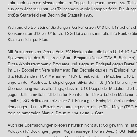
Jahr auch noch die Meisterschaft im Doppel. Insgesamt waren 557 Teiln
aus dem Jahr 1990 mit 573 Teilnehmern wurde knapp verfehlt. Die Junge
größte Starterfeld seit Beginn der Statistik 1985.
Während die Beilsteiner die Jungen-Konkurrenzen U13 bis U18 beherrsc
Konkurrenzen U12 bis U15. Die TSG Heilbronn sammelte ihre Punkte über
Klassen nicht punkten.
Mit Ausnahme von Verena Volz (SV Neckarsulm), die beim DTTB-TOP 48 T
Spitzenspieler des Bezirks am Start. Benjamin Neutz (TGV E. Beilstein), 
Einzel-Konkurrenz wenig Probleme und siegte im Endspiel gegen Daniel 
Im U17 Doppel mit Vereinskamerad Tim Oechsle gab es im Endspiel nur 
Starkloff/Sanden (TSV Meimsheim/TSV Erlenbach). Im Mädchen U18 Ei
ungefährdet. Auch das Endspiel gegen Silvia Schmidt (TSG Heilbronn) wa
Überraschung war es allerdings, dass im U18 Doppel der Mädchen die Bei
gegen Ballmann/Schmidt behalten konnten. Im Einzel bei den Mädchen U
Jonitz (TSG Heilbronn) trotz einer 2:1 Führung im Endspiel nicht durchs
den Jungen U11 im Einzel: Hier unterlag der 8-jährige Tom Mayer (TSG H
Vereinskameraden Manuel Drauz mit 14:12 im 5. Satz.
Auch die Überraschungen blieben natürlich nicht aus: So gewann im Hal
Volovyk (TG Böckingen) gegen Vorjahressieger Florian Beez (TSG Heilbro