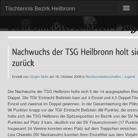
Tischtennis Bezirk Heilbronn
Toggle
naviga
Erstellt von
Jürgen Mohr
am 16. Oktober 2006 in
Bezirksmeisterschaften / Jugend
Der Nachwuchs der TSG Heilbronn holte sich 5 der 14 ausgespielten Bezir
Doppel. Die TGV Eintracht Beilstein kam auf 4 Einzel und 4,5 Doppel-Ti
Einzel und zweimal im Doppel gewinnen. In der Gesamtwertung der Plätze
96 Punkten knapp vor der TGV Eintracht Beilstein (88 Punkte), die erstma
holte sich die TSG Heilbronn die Spitzenposition im Bezirk von der SV N
Punkten auf Platz 3 kam, deutlich vor der SV Frauenzimmern (17 Punkte
Insgesamt 24 Vereine konnten einen Platz auf dem Treppchen erreiche
Lisa Chiarello (SV Neckarsulm) konnten ihren Einzeltitel aus dem Vorjahr