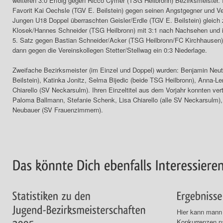
weiteren 3:0 Erfolg gegen Ricco Cymer (TSG Heilbronn) Bezirksmeister. 
Favorit Kai Oechsle (TGV E. Beilstein) gegen seinen Angstgegner und V
Jungen U18 Doppel überraschten Geisler/Erdle (TGV E. Beilstein) gleich z
Klosek/Hannes Schneider (TSG Heilbronn) mit 3:1 nach Nachsehen und im
5. Satz gegen Bastian Schneider/Acker (TSG Heilbronn/FC Kirchhausen)
dann gegen die Vereinskollegen Stetter/Stellwag ein 0:3 Niederlage.
Zweifache Bezirksmeister (im Einzel und Doppel) wurden: Benjamin Neutz
Beilstein), Katinka Jonitz, Selma Bijedic (beide TSG Heilbronn), Anna-
Chiarello (SV Neckarsulm). Ihren Einzeltitel aus dem Vorjahr konnten ver
Paloma Ballmann, Stefanie Schenk, Lisa Chiarello (alle SV Neckarsulm)
Neubauer (SV Frauenzimmern).
Hier kann mann 
Konkurrenzen n