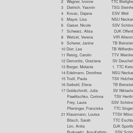
2 Wagner, Ivonne TTC Bietigh
3 Dietrich, Yasmin TSG S
4 Kovac, Dajana E
5 Mayer, Lisa NSU Ne
6 Gaiser, Nicole SSV Sc
7 Schwarz, Alisa DJK 
8 Wetzel, Verena VfR Al
9 Scherer, Janine TB 
10 Dürr, Lea TB Wilf
11 Reisig, Carolin TTV We
12 Demontis, Graziana SV 
13 Berger, Melanie 1. 
14 Edelmann, Dorothea NSU N
15 Truöl, Paula TSV 
16 Seibold, Elena TB 
17 Goldschmitt, Julia SV Nik
Pawlitschko, Corinna TSV
Frey, Laura SSV Schö
Plieninger, Franziska 
21 Klausmann, Louisa TTSV Mö
Bösch, Sarah TTC E
Lim, Anita DJK Sportbun
Burkowitz, Ann-Kathrin SSV