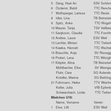
5 Dang, Hoai An SSV Sc
6 Özdemir, Betül TTC
7 Wolfsperger, Larissa
8 Idler, Lina TB B
9 Spitz, Anke TTC R
10 Maurer, Tanja TSV
11 Sanjkovic, Claudia TT
12 Andres, Laura E
13 Lechler, Miriam TTC T
14 Kawka, Hannah TTC 
15 Brauchle, Anja S
16 Probst, Lena TTC Wi
17 Klöpfer, Alina TB 
Mühlbacher, Eike SV West
Fluhr, Cara SG Au
Knödler, Marina SG B
21 Fuhrmann, Heike TTV Wein
Keller, Julia VfB E
Schwarzbach, Linda TTC 
Mädchen U18:
Name, Vorname Ve
1 Eise, Lilli ES