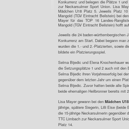
Konkurrenz und belegen die Plätze 1 un
zur Neckarsulmer Sport Union. Lisa Maye
Mädchen U18 Platz 5. Jeweils Platz 10
Mangold (TGV Eintracht Beilstein) bei d
Mayer für das TOP 16 Landes-Ranglistent
Mangold (TGV Eintracht Beilstein) hofft au
Jeweils die 24 baden-württembergischen 
Konkurrenz am Start. Dabei begann man zu
wurden die 1.- und 2.-Platzierten, sowie 
bildete ein Platzierungsspiel.
Selma Bijedic und Elena Knochenhauer w
die Setzungsplätze 1 und 2 auch mit den E
Selma Bijedic ihren Vorjahreserfolg bei d
gegenüber dem letzten Jahr um einen Platz
Selma Bijedic. Zuvor hatten beide alle S
beide ehemaligen Heilbronner bereits mi
Lisa Mayer gewann bei den
Mädchen U18
jährige, spätere Siegerin, Lilli Eise (beid
die 15-jährige Neckarsulmerin gegenüber 
TTC Limbach zur Neckarsulmer Sport Union 
Platz 14.