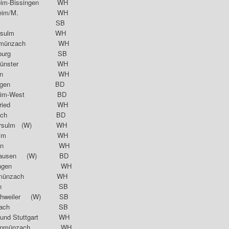
eim-Bissingen WH
teinheim/M. WH
SV Weil SB
ckarsulm WH
hönmünzach WH
Offenburg SB
tenmünster WH
Beinstein WH
erdingen BD
inheim-West BD
Deuchelried WH
TTC Ketsch BD
eckarsulm (W) WH
Holzheim WH
Beinstein WH
lashausen (W) BD
 Herrlingen WH
nmünzach WH
TTC Singen SB
nchweiler (W) SB
schbach SB
d Stuttgart WH
 Schönmünzach WH