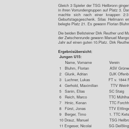
Gleich 3 Spieler der TSG Heilbronn ginge
in ihren Vorrundengruppen auf Platz 3. D
machte sich nach einer knappen 2:3 
Geburtstagsgeschenk. Silas Heilmann er
belegte Platz 21. Es gewann Florian B
Die beiden Beilsteiner Dirk Reuther und 
der Zwischenrunde gewann Manuel Mangol
Jahr auf einen guten 10.Platz. Dirk Reuth
Ergebnisübersicht:
Jungen U15:
Name, Vorname Ve
1 Bluhm, Florian ASV Grün
2 Glunk, Adrian DJK 
3 Luchner, Lukas FT v. 18
4 Gerhold, Maximilian TTV 
5 Sanin, Elias S
6 Reich, Marco TTC Mühl
7 Hrnic, Kenan TTC F
8 Fürst, Jonas TTV Ett
9 Berger, Timo 1. TT
10 Drauz, Manuel TSG 
11 Engeser, Nicolai SG 