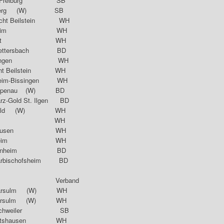
844 Freiburg SB
hberg (W) SB
acht Beilstein WH
Kirchheim WH
Murrhardt WH
nwettersbach BD
 Reutlingen WH
cht Beilstein WH
eim-Bissingen WH
 Rappenau (W) BD
Gold St. Ilgen BD
senfeld (W) WH
C Staig WH
lüderhausen WH
resheim WH
ockenheim BD
arbischofsheim BD
rein Verband
karsulm (W) WH
eckarsulm (W) WH
Mönchweiler SB
tgartshausen WH