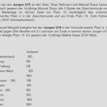
n bei den
Jungen U15
an den Start. Silas Heilmann und Manuel Drauz kame
anach gewann der 14-jährige Manuel Drauz alle 3 Spiele der Zwischenrunde un
Niederlage im letzten Spiel mit Platz 10 nachträglich das schönst
reichte Platz 4 in der Zwischenrunde und am Ende Platz 15. Colin Kühne
luhm (ASV Grünwettersbach).
Manuel Mangold belegten bei den
Jungen U18
in der Vorrunde jeweils Platz 4. 
d gegen Dirk Reuther mit 3:1 und kam am Ende in seinem ersten Jungen U1
er belegte Platz 15. Es gewann der 13-jährige Maikel Sauer (ESV Weil).
rein Verband
wettersbach BD
Offenburg SB
44 Freiburg SB
Weinheim-West BD
C Staig WH
hausen (W) SB
orchheim BD
lingen (W) BD
C Ketsch BD
Heilbronn WH
Deißlingen WH