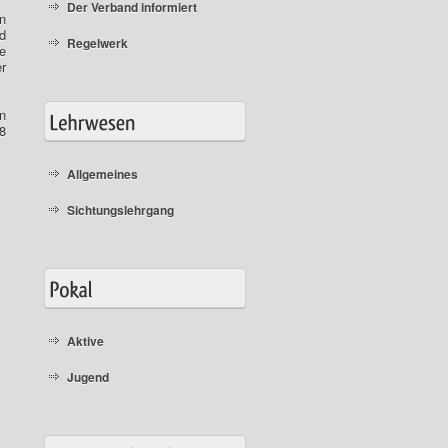
Der Verband informiert
n
d
Regelwerk
e
r
In
8
Allgemeines
Sichtungslehrgang
Aktive
Jugend