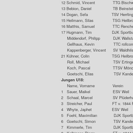
12 Schmid, Vincent TTG 
13 Bebion, Daniel TB 
14 Dogan, Sefa TSV H
15 Heilmann, Silas TSG
16 Matthis, Samuel TT
17 Hugmann, Tim DJK Sportbu
Middendorf, Philipp DJK
Gellhaus, Kevin TTC rollco
Kappenberger, Vincent SV 
21 Kühner, Colin TSG 
Roll, Michael TSV 
Koch, Pascal TTSV Mö
Goetschi, Elias TSV
Jungen U18:
Name, Vorname Ve
1 Sauer, Maikel E
2 Schaal, Marcel SV Pl
3 Streicher, Paul FT v. 18
4 Whyte, Japhet E
5 Foehl, Maximilian DJK Sport
6 Goetschi, Simon TS
7 Kimmerle, Tim DJK Sportb