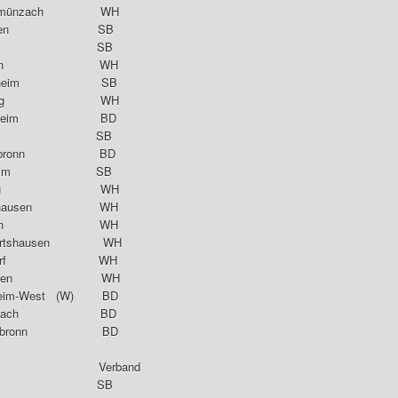
hönmünzach WH
 Renchen SB
 TTC Reute SB
einstein WH
ingsheim SB
 Vellberg WH
C Forchheim BD
SV Weil SB
iefenbronn BD
Iffezheim SB
V Rissegg WH
tzighausen WH
Beinstein WH
gartshausen WH
lendorf WH
ettringen WH
heim-West (W) BD
pfenbach BD
Tiefenbronn BD
rein Verband
V Weil SB