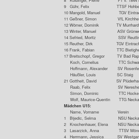
8 Kolbinger, Pierre FT v. 1
9 Gühr, Felix TTSF Ho
10 Mangold, Manuel TGV Eintr
11 Geßner, Simon VfL 
12 Wörner, Dominik TV 
13 Winter, Manuel ASV Grü
14 Sefried, Moritz SSV
15 Reuther, Dirk TGV Eintra
16 Frank, Fabian TTC Bietigh
17 Breitschopf, Gregor TV Bad
Koch, Cornelius TTC Schwarz-
Hoffmann, Alexander SV Ro
Häußler, Louis S
21 Gottheit, David SV P
Raab, Felix SV Ne
Simon, Dominic TTC H
Wolf, Maurice-Quentin TTG Neck
Mädchen U15:
Name, Vorname Ve
1 Bijedic, Selma NSU Nec
2 Knochenhauer, Elena NSU N
3 Lasarzick, Anna TTSV 
4 Herrmann, Jessica SV Wes