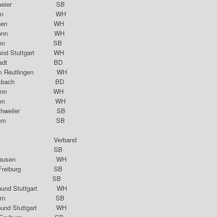
Bischweier SB
Beinstein WH
errlingen WH
 Heilbronn WH
C Renchen SB
nd Stuttgart WH
 Wallstadt BD
m Reutlingen WH
Waldhilsbach BD
Heilbronn WH
Ertingen WH
nchweiler SB
 Kandern SB
rein Verband
SV Weil SB
üderhausen WH
44 Freiburg SB
SV Weil SB
bund Stuttgart WH
V Kandern SB
und Stuttgart WH