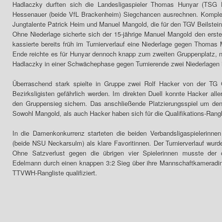
Hadlaczky durften sich die Landesligaspieler Thomas Hunyar (TSG H
Hessenauer (beide VfL Brackenheim) Siegchancen ausrechnen. Kompletti
Jungtalente Patrick Heim und Manuel Mangold, die für den TGV Beilstein 
Ohne Niederlage sicherte sich der 15-jährige Manuel Mangold den erst
kassierte bereits früh im Turnierverlauf eine Niederlage gegen Thomas 
Ende reichte es für Hunyar dennoch knapp zum zweiten Gruppenplatz, na
Hadlaczky in einer Schwächephase gegen Turnierende zwei Niederlagen in
Überraschend stark spielte in Gruppe zwei Rolf Hacker von der TG 
Bezirksligisten gefährlich werden. Im direkten Duell konnte Hacker all
den Gruppensieg sichern. Das anschließende Platzierungsspiel um den
Sowohl Mangold, als auch Hacker haben sich für die Qualifikations-Rangl
In die Damenkonkurrenz starteten die beiden Verbandsligaspielerin
(beide NSU Neckarsulm) als klare Favoritinnen. Der Turnierverlauf wu
Ohne Satzverlust gegen die übrigen vier Spielerinnen musste der d
Edelmann durch einen knappen 3:2 Sieg über ihre Mannschaftkameradin f
TTVWH-Rangliste qualifiziert.