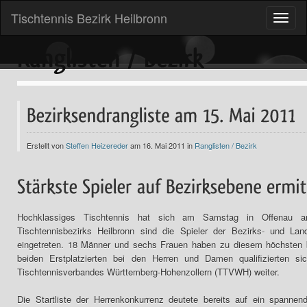
Tischtennis Bezirk Heilbronn
Toggle
naviga
Erstellt von
Steffen Heizereder
am 16. Mai 2011 in
Ranglisten / Bezirk
Hochklassiges Tischtennis hat sich am Samstag in Offenau ang
Tischtennisbezirks Heilbronn sind die Spieler der Bezirks- und Land
eingetreten. 18 Männer und sechs Frauen haben zu diesem höchsten be
beiden Erstplatzierten bei den Herren und Damen qualifizierten sich
Tischtennisverbandes Württemberg-Hohenzollern (TTVWH) weiter.
Die Startliste der Herrenkonkurrenz deutete bereits auf ein spannen