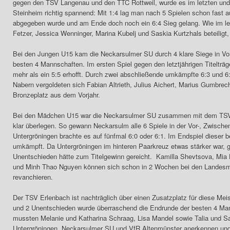
gegen den TSV Langenau und den TTC Rottweil, wurde es im letzten un
Steinheim richtig spannend: Mit 1:4 lag man nach 5 Spielen schon fast a
abgegeben wurde und am Ende doch noch ein 6:4 Sieg gelang. Wie im let
Fetzer, Jessica Wenninger, Marina Kubelj und Saskia Kurtzhals beteiligt
Bei den Jungen U15 kam die Neckarsulmer SU durch 4 klare Siege in Vor
besten 4 Mannschaften. Im ersten Spiel gegen den letztjährigen Titelträ
mehr als ein 5:5 erhofft. Durch zwei abschließende umkämpfte 6:3 und 
Nabern vergoldeten sich Fabian Altrieth, Julius Aichert, Marius Gumbre
Bronzeplatz aus dem Vorjahr.
Bei den Mädchen U15 war die Neckarsulmer SU zusammen mit dem TSV
klar überlegen. So gewann Neckarsulm alle 6 Spiele in der Vor-, Zwisch
Untergröningen brachte es auf fünfmal 6:0 oder 6:1. Im Endspiel dieser
umkämpft. Da Untergröningen im hinteren Paarkreuz etwas stärker war, g
Unentschieden hätte zum Titelgewinn gereicht. Kamilla Shevtsova, M
und Minh Thao Nguyen können sich schon in 2 Wochen bei den Landesmei
revanchieren.
Der TSV Erlenbach ist nachträglich über einen Zusatzplatz für diese Mei
und 2 Unentschieden wurde überraschend die Endrunde der besten 4 Mann
mussten Melanie und Katharina Schraag, Lisa Mandel sowie Talia und 
Untergröningen, Neckarsulmer SU und VfR Altenmünster anerkennen und