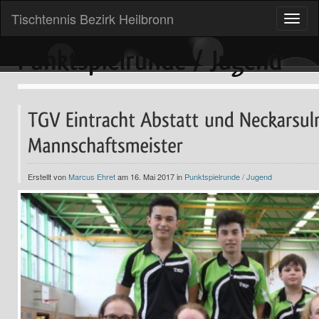
Tischtennis Bezirk Heilbronn
Toggle
naviga
Erstellt von
Marcus Ehret
am 16. Mai 2017 in
Punktspielrunde / Jugend