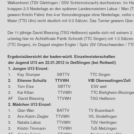
Walkenhorst (TSV Gärtringen / SSV Schönmünzach) durchsetzen. Im Halbfi
knappen 2:3 Niederlage an den späteren Landesmeistern Labus / Wan (T
gewann Kristin Fabriz ihre 4-er Vorrundengruppe ohne Niederlage, verlor
Maier (TTG Ulm) recht deutlich mit 0:3 Sätzen. Das Turnier gewann Qia
Der 11-jährige David Blessing (TSG Heilbronn) spielte sich mit seinem 2.
unterlag hier im Achtelfinale Patrik Schmidt (TTC Singen) mit 1:3 Sätz
(TTC Singen), im Doppel siegten Engler / Spitz (SV Ottoschwanden / T
Ergebnisübersicht der baden-württ. Einzelmeisterschaften
der Jugend U13 am 22.01.2012 in Deißlingen (bei Rottweil)
1. Jungen U13 Einzel:
1. Kay Stumper SBTTV TTC Singen
2. Etienne Schultz TTVWH VfB Oberesslingen/Zell
3. Tom Eise SBTTV ESV weil
3. Kai Kilian TTVWH TTC Bietigheim-Bissinge
AF David Blessing TTVWH TSG Heilbronn
2. Mädchen U13 Einzel:
1. Qian Wan BATTV TV Busenbach
2. Ann-Katrin Ziegler TTVWH VfL Sindelfingen
3. Natalia Labus TTVWH TSV Herrlingen
3. Kristin Timmann TTVWH TuS Metzingen