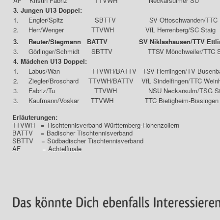
AF Kristin Fabriz TTVWH Neckarsulmer SU
3. Jungen U13 Doppel:
1. Engler/Spitz SBTTV SV Ottoschwanden/TTC Ri
2. Herr/Wenger TTVWH VfL Herrenberg/SC Staig
3. Reuter/Stegmann BATTV SV Niklashausen/TTV Ettli
3. Görlinger/Schmidt SBTTV TTSV Mönchweiler/TTC S
4. Mädchen U13 Doppel:
1. Labus/Wan TTVWH/BATTV TSV Herrlingen/TV Busenb
2. Ziegler/Broschard TTVWH/BATTV VfL Sindelfingen/TTC Wein
3. Fabriz/Tu TTVWH NSU Neckarsulm/TSG Stei
3. Kaufmann/Voskar TTVWH TTC Bietigheim-Bissingen
Erläuterungen:
TTVWH = Tischtennisverband Württemberg-Hohenzollern
BATTV = Badischer Tischtennisverband
SBTTV = Südbadischer Tischtennisverband
AF = Achtelfinale