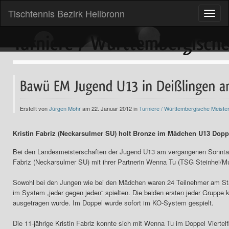
Tischtennis Bezirk Heilbronn
Toggle
naviga
Erstellt von
Jürgen Mohr
am 22. Januar 2012 in
Turniere / Württembergische Meiste
Kristin Fabriz (Neckarsulmer SU) holt Bronze im Mädchen U13 Dop
Bei den Landesmeisterschaften der Jugend U13 am vergangenen Sonntag in
Fabriz (Neckarsulmer SU) mit ihrer Partnerin Wenna Tu (TSG Steinhei/
Sowohl bei den Jungen wie bei den Mädchen waren 24 Teilnehmer am Star
im System „jeder gegen jeden“ spielten. Die beiden ersten jeder Gruppe
ausgetragen wurde. Im Doppel wurde sofort im KO-System gespielt.
Die 11-jährige Kristin Fabriz konnte sich mit Wenna Tu im Doppel Viertelf