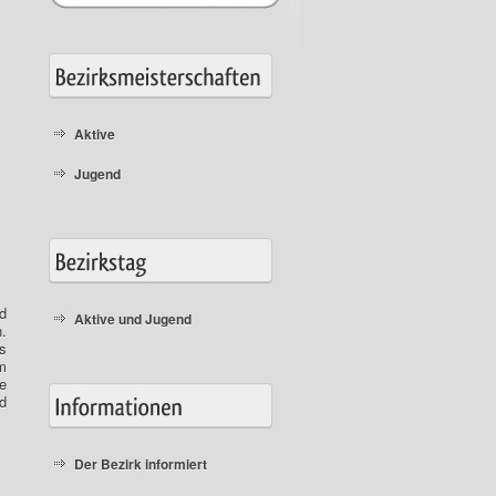
Aktive
Jugend
d
Aktive und Jugend
.
s
m
e
nd
Der Bezirk informiert