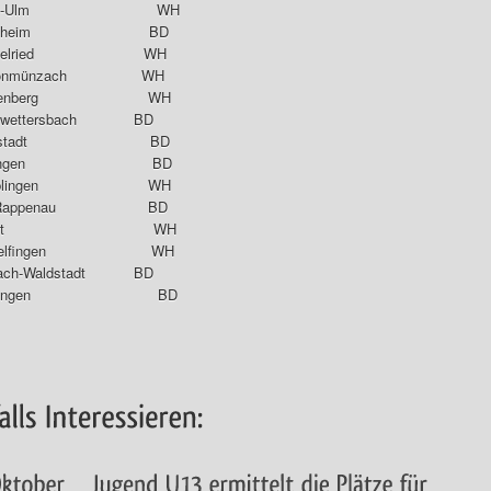
SV Neu-Ulm WH
TC Odenheim BD
 Deuchelried WH
 Schönmünzach WH
 Herrenberg WH
nwettersbach BD
DJK Wallstadt BD
 Ettlingen BD
Nusplingen WH
Bad Rappenau BD
V Baindt WH
indelfingen WH
bach-Waldstadt BD
V Ettlingen BD