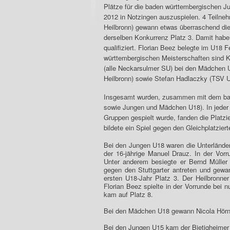
Plätze für die baden württembergischen 
2012 in Notzingen auszuspielen. 4 Teilne
Heilbronn) gewann etwas überraschend die
derselben Konkurrenz Platz 3. Damit habe
qualifiziert. Florian Beez belegte im U18 F
württembergischen Meisterschaften sind K
(alle Neckarsulmer SU) bei den Mädchen
Heilbronn) sowie Stefan Hadlaczky (TSV U
Insgesamt wurden, zusammen mit dem bad
sowie Jungen und Mädchen U18). In jeder
Gruppen gespielt wurde, fanden die Platzi
bildete ein Spiel gegen den Gleichplatziert
Bei den Jungen U18 waren die Unterländer
der 16-jährige Manuel Drauz. In der Vorr
Unter anderem besiegte er Bernd Müller
gegen den Stuttgarter antreten und gewa
ersten U18-Jahr Platz 3. Der Heilbronner
Florian Beez spielte in der Vorrunde bei 
kam auf Platz 8.
Bei den Mädchen U18 gewann Nicola Hörndl
Bei den Jungen U15 kam der Bietigheimer