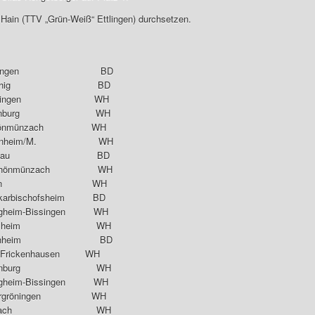
 Hain (TTV „Grün-Weiß“ Ettlingen) durchsetzen.
 Ettlingen BD
SV Büchig BD
 Mühringen WH
 Altenburg WH
Schönmünzach WH
Steinheim/M. WH
TC Kronau BD
chönmünzach WH
TTG Süßen WH
arbischofsheim BD
tigheim-Bissingen WH
 Ingersheim WH
C Weinheim BD
ec Frickenhausen WH
V Altenburg WH
heim-Bissingen WH
Untergröningen WH
TG Biberach WH