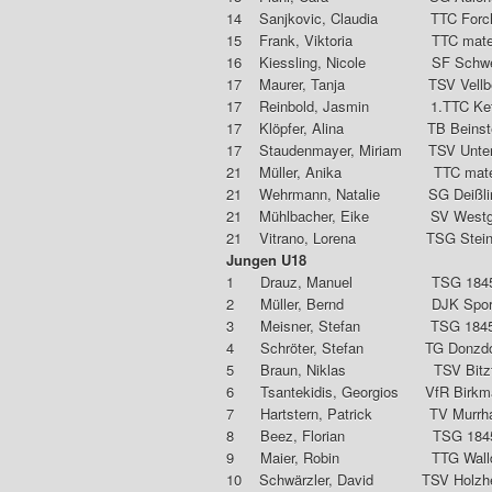
14 Sanjkovic, Claudia T
15 Frank, Viktoria TTC mate
16 Kiessling, Nicole 
17 Maurer, Tanja TS
17 Reinbold, Jasmin 1
17 Klöpfer, Alina TB
17 Staudenmayer, Miriam TSV
21 Müller, Anika TTC matec
21 Wehrmann, Natalie S
21 Mühlbacher, Eike SV We
21 Vitrano, Lorena TSG 
Jungen U18
1 Drauz, Manuel TSG 18
2 Müller, Bernd DJK Sport
3 Meisner, Stefan TSG 1
4 Schröter, Stefan T
5 Braun, Niklas TS
6 Tsantekidis, Georgios VfR 
7 Hartstern, Patrick 
8 Beez, Florian TSG 18
9 Maier, Robin TTG
10 Schwärzler, David T