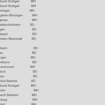
tbund Stuttgart WH
rtbund Stuttgart WH
Markgröningen WH
gheim-Bissingen WH
 Langenau WH
karbischofsheim BD
TV Ettlingen BD
TF Hemsbach BD
heim-Weststadt BD
C Weinheim BD
TC Kronau BD
SV Herrlingen WH
Tiefenbronn BD
Schönmünzach WH
.TTC Ketsch BD
TC Kronau BD
loch-Baiertal BD
bund Stuttgart WH
 Beinstein WH
racht Beilstein WH
 Altenburg WH
Aulendorf WH