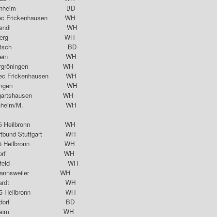
TC Forchheim BD
c Frickenhausen WH
SF Schwendi WH
V Vellberg WH
.TTC Ketsch BD
 Beinstein WH
 Untergröningen WH
 Frickenhausen WH
G Deißlingen WH
stgartshausen WH
Steinheim/M. WH
45 Heilbronn WH
bund Stuttgart WH
845 Heilbronn WH
G Donzdorf WH
V Bitzfeld WH
Birkmannsweiler WH
TV Murrhardt WH
45 Heilbronn WH
 Walldorf BD
SV Holzheim WH