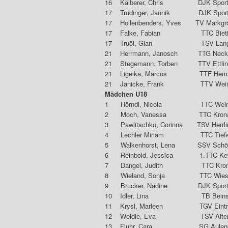
16 Kälberer, Chris DJK Spor
17 Trüdinger, Jannik DJK Spo
17 Hollenbenders, Yves TV 
17 Falke, Fabian TTC Bieti
17 Truöl, Gian TSV
21 Herrmann, Janosch TTG Nec
21 Stegemann, Torben T
21 Ligeika, Marcos T
21 Jänicke, Frank TTV Wein
Mädchen U18
1 Hörndl, Nicola TT
2 Moch, Vanessa T
3 Pawlitschko, Corinna T
4 Lechler Miriam TTC 
5 Walkenhorst, Lena SSV 
6 Reinbold, Jessica 1
7 Dangel, Judith T
8 Wieland, Sonja TTC Wies
9 Brucker, Nadine DJK Sport
10 Idler, Lina TB
11 Krysl, Marleen TGV Eint
12 Weidle, Eva TSV
13 Fluhr, Cara SG 