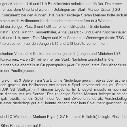
Jungen/Mädchen U15 und U18-Einzelmeister-schaften am 08./09. Dezember
hmer aus dem Unterland waren in Betzingen am Start. Manuel Drauz (TSG
 Konkurrenz bei den Jungen U18. Vereinskollege Stefan Meisner holte sich in
n sich beide Heilbronner für die Landesmeisterschaften in 3 Wochen
eld der Jungen Platz 8 und hofft auf einen Härteplatz. Für die baden
ristin Fabriz, Kathrin Hessenthaler, Anna Lasarzick und Elena Knochenhauer
 U15 und U18, sowie Tom Mayer und Kim-Constantin Weinberger (beide TSG
ntereisesheim) bei den Jungen U15 und U18 bereits vornominiert.
ischen Verband, 4 Konkurrenzen ausgespielt (Jungen und Mädchen U15,
 Konkurrenz waren 24 Teilnehmer am Start. Nachdem zunächst in 6-er
erungsspiele ebenfalls in Gruppenspielen (4-er Gruppen) statt. Den Abschluss
en der Parallelgruppe.
 gleich mit 3 Spielern am Start. Ohne Niederlage gewann etwas überraschen
unde gewann der Heilbronner vier seiner 5 Spiel nervenstark mit 3:2 Sätzen
 (DJK SB Stuttgart) mit diesem Ergebnis. Im Endspiel musste er nochmal
nn diesmal mit 3:1 Sätzen. Der 15-jährige Stefan Meisner belegte in seine
 gab jeweils nur ein Spiel in der Vor- und Zwischenrunde ab. Vereinskolleg
nur einer Niederlage gut auf, konnte danach aber kein Spiel mehr gewinnen u
 (TTC Weinheim). Marleen Krysl (TGV Eintracht Beilstein) belegte Platz 11.
 Silas Hengstberger auf Platz 1.