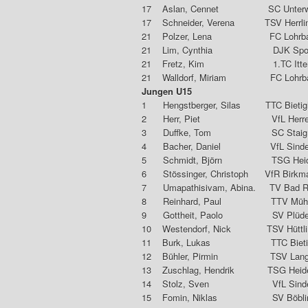
17 Aslan, Cennet SC 
17 Schneider, Verena TS
21 Polzer, Lena FC
21 Lim, Cynthia DJK Sport
21 Fretz, Kim 1.TC 
21 Walldorf, Miriam 
Jungen U15
1 Hengstberger, Silas TTC Biet
2 Herr, Piet VfL H
3 Duffke, Tom 
4 Bacher, Daniel VfL 
5 Schmidt, Björn TSG
6 Stössinger, Christoph VfR 
7 Umapathisivam, Abina. T
8 Reinhard, Paul TTV
9 Gottheit, Paolo SV 
10 Westendorf, Nick TS
11 Burk, Lukas TTC Bietig
12 Bühler, Pirmin TS
13 Zuschlag, Hendrik TS
14 Stolz, Sven VfL S
15 Fomin, Niklas SV