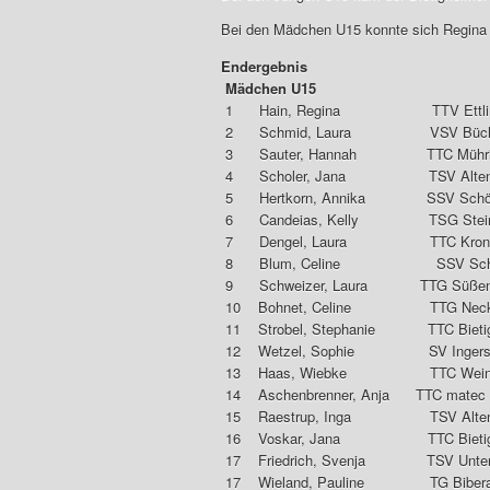
Bei den Mädchen U15 konnte sich Regina
Endergebnis
Mädchen U15
1 Hain, Regina TTV
2 Schmid, Laura V
3 Sauter, Hannah TTC
4 Scholer, Jana TSV
5 Hertkorn, Annika SSV 
6 Candeias, Kelly TSG 
7 Dengel, Laura T
8 Blum, Celine SSV S
9 Schweizer, Laura 
10 Bohnet, Celine TTG Neck
11 Strobel, Stephanie TTC Bie
12 Wetzel, Sophie SV
13 Haas, Wiebke TT
14 Aschenbrenner, Anja TTC mat
15 Raestrup, Inga TS
16 Voskar, Jana TTC Bietig
17 Friedrich, Svenja TSV 
17 Wieland, Pauline 