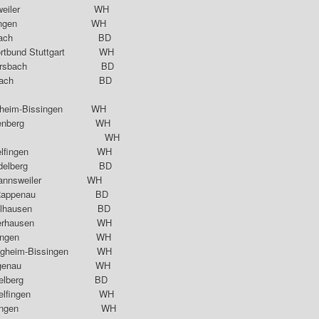
Unterweiler WH
V Herrlingen WH
 Lohrbach BD
bund Stuttgart WH
Ittersbach BD
FC Lohrbach BD
igheim-Bissingen WH
errenberg WH
SC Staig WH
Sindelfingen WH
 Heidelberg BD
Birkmannsweiler WH
V Bad Rappenau BD
 Mühlhausen BD
Plüderhausen WH
V Hüttlingen WH
heim-Bissingen WH
V Langenau WH
G Heidelberg BD
indelfingen WH
 Böblingen WH