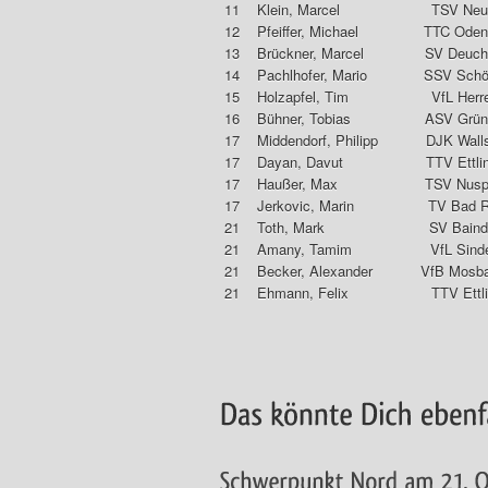
11 Klein, Marcel T
12 Pfeiffer, Michael T
13 Brückner, Marcel SV
14 Pachlhofer, Mario SSV
15 Holzapfel, Tim VfL
16 Bühner, Tobias ASV Grü
17 Middendorf, Philipp 
17 Dayan, Davut TTV
17 Haußer, Max TSV 
17 Jerkovic, Marin TV 
21 Toth, Mark S
21 Amany, Tamim VfL S
21 Becker, Alexander VfB Mos
21 Ehmann, Felix TT