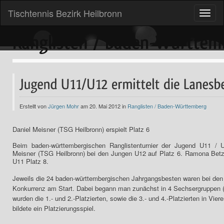
Tischtennis Bezirk Heilbronn
Toggle
naviga
Erstellt von
Jürgen Mohr
am 20. Mai 2012 in
Ranglisten / Baden-Württemberg
Daniel Meisner (TSG Heilbronn) erspielt Platz 6
Beim baden-württembergischen Ranglistenturnier der Jugend U11 / 
Meisner (TSG Heilbronn) bei den Jungen U12 auf Platz 6. Ramona Betz
U11 Platz 8.
Jeweils die 24 baden-württembergischen Jahrgangsbesten waren bei de
Konkurrenz am Start. Dabei begann man zunächst in 4 Sechsergruppen (j
wurden die 1.- und 2.-Platzierten, sowie die 3.- und 4.-Platzierten in 
bildete ein Platzierungsspiel.