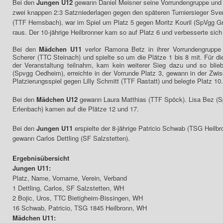
Bei den
Jungen U12
gewann Daniel Meisner seine Vorrundengruppe und 
zwei knappen 2:3 Satzniederlagen gegen den späteren Turniersieger Sv
(TTF Hemsbach), war im Spiel um Platz 5 gegen Moritz Kouril (SpVgg Grö
raus. Der 10-jährige Heilbronner kam so auf Platz 6 und verbesserte sic
Bei den
Mädchen U11
verlor Ramona Betz in ihrer Vorrundengruppe 
Scherer (TTC Steinach) und spielte so um die Plätze 1 bis 8 mit. Für di
der Veranstaltung teilnahm, kam kein weiterer Sieg dazu und so blie
(Spvgg Oedheim), erreichte in der Vorrunde Platz 3, gewann in der Zwisc
Platzierungsspiel gegen Lilly Schmitt (TTF Rastatt) und belegte Platz 10.
Bei den
Mädchen U12
gewann Laura Matthias (TTF Spöck). Lisa Bez (
Erlenbach) kamen auf die Plätze 12 und 17.
Bei den
Jungen U11
erspielte der 8-jährige Patricio Schwab (TSG Heilbro
gewann Carlos Dettling (SF Salzstetten).
Ergebnisübersicht
Jungen U11:
Platz, Name, Vorname, Verein, Verband
1 Dettling, Carlos, SF Salzstetten, WH
2 Bojic, Uros, TTC Bietigheim-Bissingen, WH
16 Schwab, Patricio, TSG 1845 Heilbronn, WH
Mädchen U11: