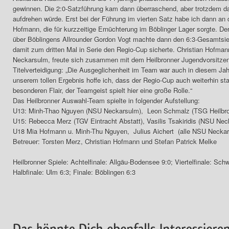
gewinnen. Die 2:0-Satzführung kam dann überraschend, aber trotzdem d
aufdrehen würde. Erst bei der Führung im vierten Satz habe ich dann an 
Hofmann, die für kurzzeitige Ernüchterung im Böblinger Lager sorgte. Der
über Böblingens Allrounder Gordon Vogt machte dann den 6:3-Gesamtsieg
damit zum dritten Mal in Serie den Regio-Cup sicherte. Christian Hofmann
Neckarsulm, freute sich zusammen mit dem Heilbronner Jugendvorsitzend
Titelverteidigung: „Die Ausgeglichenheit im Team war auch in diesem Ja
unserem tollen Ergebnis hoffe ich, dass der Regio-Cup auch weiterhin stat
besonderen Flair, der Teamgeist spielt hier eine große Rolle.“
Das Heilbronner Auswahl-Team spielte in folgender Aufstellung:
U13: Minh-Thao Nguyen (NSU Neckarsulm), Leon Schmalz (TSG Heilbr
U15: Rebecca Merz (TGV Eintracht Abstatt), Vasilis Tsakiridis (NSU Nec
U18 Mia Hofmann u. Minh-Thu Nguyen, Julius Aichert (alle NSU Necka
Betreuer: Torsten Merz, Christian Hofmann und Stefan Patrick Melke
Heilbronner Spiele: Achtelfinale: Allgäu-Bodensee 9:0; Viertelfinale: Sch
Halbfinale: Ulm 6:3; Finale: Böblingen 6:3