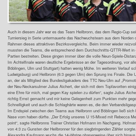
Auch in diesem Jahr war es das Team Heilbronn, das dem Regio-Cup sei
Turniersieg in Serie untermauerte das Nachwuchsteam aus dem Norden d
Rahmen dieses attraktiven Bezirksvergleichs. Beim immer wieder reizvo
mussten die Teams, die entsprechend dem Durchschnitts-QTTR-Wert in da
Partien bestreiten. Diese gingen immer über die volle Neun-Spiele-Distan
Im Achtelfinale waren deutliche Ergebnisse an der Tagesordnung, vor alle
Böblingen, Ulm und Stuttgart) hatten wenig Mühe. Im weiteren Verlauf s
Ludwigsburg) und Heilbronn (6:3 gegen Ulm) den Sprung ins Finale. Die 
an, der als Mitglied des Bundesligakaders des TTC Neu-Ulm auf „Promoti
der Neu-Neckarsulmer Julius Aichert, der sich mit dem Topfavoriten einig
eine Ehre für mich, mal gegen Kay spielen zu dürfen“, sagte Julius Aiche
richtig Ernst gemacht und mir keine Gelegenheit zum Punkten mehr gegeb
Schnelligkeit und auch die Schlaghärte waren es, die den Verbandsligas
Im Endspiel zwischen den Teams aus Heilbronn und Böblingen ließ sich
Nase vorn haben dürfte. „Der Erfolg unseres U 15-Mixed mit Rebecca Merz
point“, sagte Heilbronns Trainer Christian Hofmann im Nachgang. Hofma
von 4:3 zu Gunsten der Heilbronner für den siegbringenden Zähler sorgte. 
Alexandra Kaufmann wuchs die 14-jährige phasenweise über sich hinaus. 