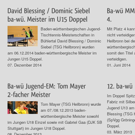
Baden-württembergischen Jugend-
Mit Platz 4 kan
Tischtennis-Meisterschaften in
nicht verteidi
Bühlertal David Blessing / Dominic
Heilbronn bei d
Siebel (TSG Heilbronn) wurden
württembergisch
am 06.12.2014 baden-württembergische Meister im
somit den Titel
Jungen U15 Doppel.
verteidigen.
07. Dezember 2014
01. Juni 2014
Im Doppel Spitz
Fabriz mit Silb
Tom Mayer (TSG Heilbronn) wurde
Jugend U13 am 
am 07./08.12.2013 baden-
Blessing (TSG H
württembergische Meister sowohl
(SpVgg Gröninge
im Jungen U18 Einzel sowie mit Gabriel Gaa (DJK SB
Doppel.
Stuttgart) im Jungen U18 Doppel.
03. März 2013
08. Dezember 2013