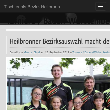
Tischtennis Bezirk Heilbronn
Toggle
naviga
Erstellt von
Marcus Ehret
am 12. September 2019 in
Turniere / Baden-Württemberis