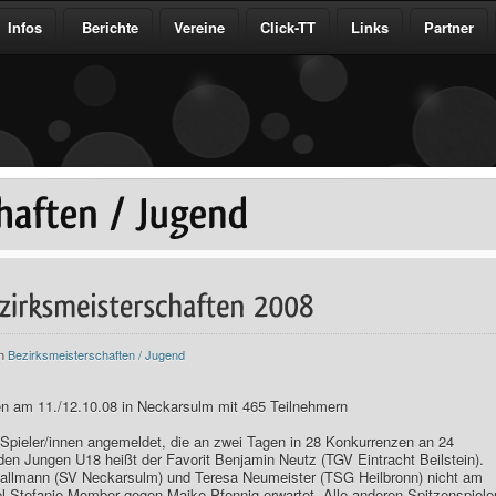
Infos
Berichte
Vereine
Click-TT
Links
Partner
in
Bezirksmeisterschaften / Jugend
en am 11./12.10.08 in Neckarsulm mit 465 Teilnehmern
Spieler/innen angemeldet, die an zwei Tagen in 28 Konkurrenzen an 24
 den Jungen U18 heißt der Favorit Benjamin Neutz (TGV Eintracht Beilstein).
lmann (SV Neckarsulm) und Teresa Neumeister (TSG Heilbronn) nicht am
iel Stefanie Momber gegen Maike Pfennig erwartet. Alle anderen Spitzenspiele