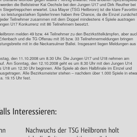
werden die Beilsteiner Kai Oechsle bei den Jungen U17 und Dirk Reuther bei
Siegertreppchen erwartet. Lisa Mayer (TSG Heilbronn) ist die klare Favoritin
so leistungsstarken Spieler/innen haben ihre Chance, da die Einzel zunächst
s jeder Teilnehmer zusammen mit dem Doppel mindestens 4 Spiele austragen
ungen U17 Konkurrenz mit 86 Teilnehmern besetzt.
Heilbronn melden 49 bzw. 44 Teilnehmer zu den Bezirkstitelkämpfen, aber auc
Erlenbach und die TG Offenau mit 35 bzw. 33 Teilnehmermeldungen bringen
istungsbreite mit in die Neckarsulmer Ballei. Insgesamt liegen Meldungen aus
stag, den 11.10.2008 um 8.30 Uhr. Die Jungen U17 und U18 nehmen am
uf. Am Sonntag, den 12.10.2008 geht es um 8.30 Uhr mit den Jungen U14
 U18 um 12.30 Uhr beginnen. Alle Spiele ab dem Halbfinale im Einzel und
sgetragen. Alle Bezirksmeister stehen – nachdem über 1.000 Spiele in etwa
a. 19.15 Uhr fest.