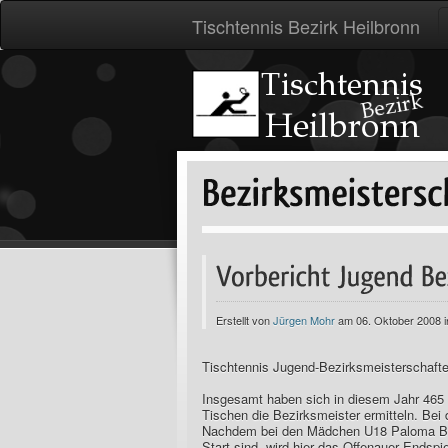
Tischtennis Bezirk Heilbronn
Erstellt von
Jürgen Mohr
am 06. Oktober 2008 
Tischtennis Jugend-Bezirksmeisterschaft
Insgesamt haben sich in diesem Jahr 465 
Tischen die Bezirksmeister ermitteln. Bei
Nachdem bei den Mädchen U18 Paloma Bal
Start sind, wird hier das Offenauer Endsp