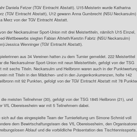
r Daniela Fetzer (TGV Eintracht Abstatt). U15-Meisterin wurde Katharina
erz (TGV Eintracht Abstatt), U12 gewann Anna Gumbrecht (NSU Neckarsulm)
a Merz von der TGV Eintracht Abstatt.
h von der Neckarsulmer Sport-Union mit drei Meistertiteln, nämlich U15 Einzel,
ed-Wettbewerbs siegten Fabian Altrieth/Kerstin Fabriz (NSU Neckarsulm)
n)/Jessica Wenninger (TGV Eintracht Abstatt).
pielerinnen aus 34 Vereinen hatten zu dem Turnier gemeldet. 222 Meistertitel
ar die Neckarsulmer Sport-Union mit neun Meistertiteln, gefolgt von der TSG
tt mit sechs Titeln. Neckarsulm und Heilbronn waren auch in der Punktwertun
rein mit Titeln in den Mädchen- und in den Jungenkonkurrenzen, holte 142
ilbronn mit 92 Punkten, gefolgt von der TGV Eintracht Abstatt mit 78 Punkte
 die meisten Teilnehmer (30), gefolgt von der TSG 1845 Heilbronn (21), und
ter VfL Obereisesheim war mit 5 Teilnehmern dabei.
ich auf das eingespielte Team der Turnierleitung um Simone Schmid voll
esondere dem Bewirtschaftungsteam des VfL Obereisesheim, den Organisatore
reibungslosen Ablauf und die vorbildliche Präsentation des Tischtennissports.