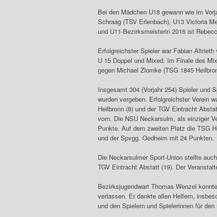
Bei den Mädchen U18 gewann wie im Vorjah
Schraag (TSV Erlenbach), U13 Victoria M
und U11-Bezirksmeisterin 2016 ist Rebecc
Erfolgreichster Spieler war Fabian Altriet
U 15 Doppel und Mixed. Im Finale des Mix
gegen Michael Zlomke (TSG 1845 Heilbron
Insgesamt 304 (Vorjahr 254) Spieler und S
wurden vergeben. Erfolgreichster Verein w
Heilbronn (8) und der TGV Eintracht Absta
vorn. Die NSU Neckarsulm, als einziger Ve
Punkte. Auf dem zweiten Platz die TSG He
und der Spvgg. Oedheim mit 24 Punkten.
Die Neckarsulmer Sport-Union stellte auch
TGV Eintracht Abstatt (19). Der Veranstal
Bezirksjugendwart Thomas Wenzel konnte s
verlassen. Er dankte allen Helfern, insb
und den Spielern und Spielerinnen für den 