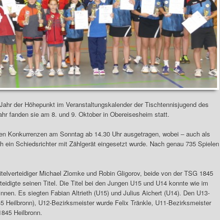
 Jahr der Höhepunkt im Veranstaltungskalender der Tischtennisjugend des
ahr fanden sie am 8. und 9. Oktober in Obereisesheim statt.
allen Konkurrenzen am Sonntag ab 14.30 Uhr ausgetragen, wobei – auch als
h ein Schiedsrichter mit Zählgerät eingesetzt wurde. Nach genau 735 Spielen
itelverteidiger Michael Zlomke und Robin Gligorov, beide von der TSG 1845
teidigte seinen Titel. Die Titel bei den Jungen U15 und U14 konnte wie im
nnen. Es siegten Fabian Altrieth (U15) und Julius Aichert (U14). Den U13-
Heilbronn), U12-Bezirksmeister wurde Felix Tränkle, U11-Bezirksmeister
1845 Heilbronn.