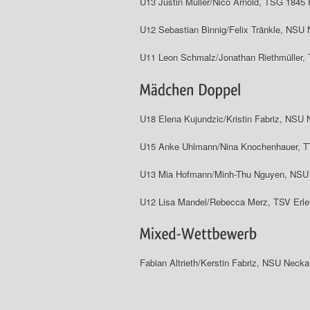
U13 Justin Müller/Nico Arnold, TSG 1845 
U12 Sebastian Binnig/Felix Tränkle, NSU
U11 Leon Schmalz/Jonathan Riethmüller,
U18 Elena Kujundzic/Kristin Fabriz, NSU
U15 Anke Uhlmann/Nina Knochenhauer, 
U13 Mia Hofmann/Minh-Thu Nguyen, NSU
U12 Lisa Mandel/Rebecca Merz, TSV Erle
Fabian Altrieth/Kerstin Fabriz, NSU Neck