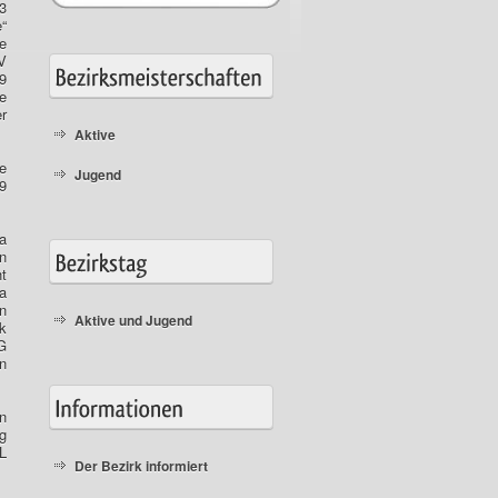
 3
“
ie
V
9
e
r
Aktive
e
Jugend
9
a
n
t
a
n
Aktive und Jugend
k
G
n
en
g
L
Der Bezirk informiert