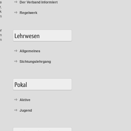
le
Der Verband informiert
,
k
Regelwerk
n
r
n
in
Allgemeines
Sichtungslehrgang
Aktive
Jugend