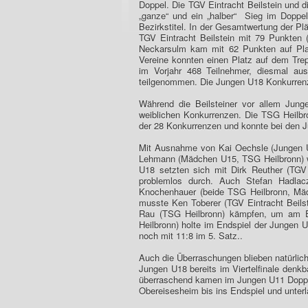
Doppel. Die TGV Eintracht Beilstein und d
„ganze“ und ein „halber“ Sieg im Doppel
Bezirkstitel. In der Gesamtwertung der Pl
TGV Eintracht Beilstein mit 79 Punkten 
Neckarsulm kam mit 62 Punkten auf Pla
Vereine konnten einen Platz auf dem Tre
im Vorjahr 468 Teilnehmer, diesmal au
teilgenommen. Die Jungen U18 Konkurrenz 
Während die Beilsteiner vor allem Jung
weiblichen Konkurrenzen. Die TSG Heilbr
der 28 Konkurrenzen und konnte bei den J
Mit Ausnahme von Kai Oechsle (Jungen U
Lehmann (Mädchen U15, TSG Heilbronn) wa
U18 setzten sich mit Dirk Reuther (TGV 
problemlos durch. Auch Stefan Hadla
Knochenhauer (beide TSG Heilbronn, Mä
musste Ken Toberer (TGV Eintracht Beils
Rau (TSG Heilbronn) kämpfen, um am E
Heilbronn) holte im Endspiel der Jungen
noch mit 11:8 im 5. Satz..
Auch die Überraschungen blieben natürlich
Jungen U18 bereits im Viertelfinale den
überraschend kamen im Jungen U11 Doppe
Obereisesheim bis ins Endspiel und unt