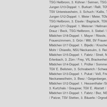
TSG Heilbronn, 3. Kühner / Seimen, TSG 
Jungen U13-Doppel: 1. Burkart / Ralli, TG
TSV Untereisesheim, 3. Schuch / Kallis, 
Jungen U12-Doppel: 1. Meier / Meier, TGV 
TSG Heilbronn, 3. Eisele / Bagriacik, TGV
Jungen U11-Doppel: 1. Meisner / Heilman
Drauz / Beck, TSG Heilbronn, 3. Siebel 
Mädchen U18-Doppel: 1. Mayer / Rössle
Frauenzimmern, 3. Grün / Will, SV Fraue
Mädchen U17-Doppel: 1. Bijedic / Knoche
Mohr / Chiarello, NSU Neckarsulm, 3. Rei
Mädchen U15-Doppel: 1. Fabriz / Streit, N
Erlenbach, 3. Zürn / Frey, VfL Brackenhe
Mädchen U14-Doppel: 1. Prüller / Sommer,
TGV E. Beilstein, 3. Schnaberich / Schw
Mädchen U13-Doppel: 1. Pukat / Voß, Frie
Neckarwestheim, 3. Beez / Geigenberger
Mädchen U12-Doppel: 1. Hessenthaler /Si
3. Kurtzhals / Graupner, TGV E. Abstatt
Mädchen U11-Doppel: 1. Fabriz / Bez, N
/ Patzer, TSV Stetten, 3. Bäuerle / Orgrod