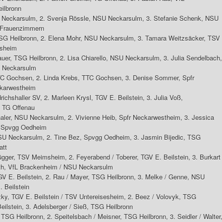
ilbronn
 Neckarsulm, 2. Svenja Rössle, NSU Neckarsulm, 3. Stefanie Schenk, NSU
 Frauenzimmern
TSG Heilbronn, 2. Elena Mohr, NSU Neckarsulm, 3. Tamara Weitzsäcker, TSV
esheim
er, TSG Heilbronn, 2. Lisa Chiarello, NSU Neckarsulm, 3. Julia Sendelbach,
U Neckarsulm
TTC Gochsen, 2. Linda Krebs, TTC Gochsen, 3. Denise Sommer, Spfr
ckarwestheim
ichshaller SV, 2. Marleen Krysl, TGV E. Beilstein, 3. Julia Voß,
, TG Offenau
aler, NSU Neckarsulm, 2. Vivienne Heib, Spfr Neckarwestheim, 3. Jessica
r, Spvgg Oedheim
NSU Neckarsulm, 2. Tine Bez, Spvgg Oedheim, 3. Jasmin Bijedic, TSG
att
ger, TSV Meimsheim, 2. Feyerabend / Toberer, TGV E. Beilstein, 3. Burkart 
oth, VfL Brackenheim / NSU Neckarsulm
GV E. Beilstein, 2. Rau / Mayer, TSG Heilbronn, 3. Melke / Genne, NSU
 Beilstein
ky, TGV E. Beilstein / TSV Untereisesheim, 2. Beez / Volovyk, TSG
eilstein, 3. Adelsberger / Sieß, TSG Heilbronn
SG Heilbronn, 2. Speitelsbach / Meisner, TSG Heilbronn, 3. Seidler / Walter