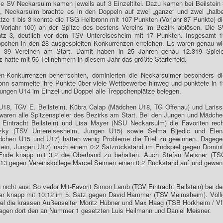
ie SV Neckarsulm kamen jeweils auf 3 Einzeltitel. Dazu kamen bei Beilstein
, Neckarsulm brachte es in den Doppeln auf zwei „ganze“ und zwei „halbe
ätze 1 bis 3 konnte die TSG Heilbronn mit 107 Punkten (Vorjahr 87 Punkte) d
(Vorjahr 100) an der Spitze des bestens Vereins im Bezirk ablösen. Die S
tz 3, deutlich vor dem TSV Untereisesheim mit 17 Punkten. Insgesamt 1
ppchen in den 28 ausgespielten Konkurrenzen erreichen. Es waren genau wi
s 39 Vereinen am Start. Damit haben in 25 Jahren genau 12.319 Spiele
hatte mit 56 Teilnehmern in diesem Jahr das größte Starterfeld.
en-Konkurrenzen beherrschten, dominierten die Neckarsulmer besonders di
onn sammelte ihre Punkte über viele Wettbewerbe hinweg und punktete in 1
ungen U14 im Einzel und Doppel alle Treppchenplätze belegen.
18, TGV E. Beilstein), Kübra Calap (Mädchen U18, TG Offenau) und Lariss
ren alle Spitzenspieler des Bezirks am Start. Bei den Jungen und Mädche
Eintracht Beilstein) und Lisa Mayer (NSU Neckarsulm) die Favoriten rech
czky (TSV Untereisesheim, Jungen U15) sowie Selma Bijedic und Elen
dchen U15 und U17) hatten wenig Probleme die Titel zu gewinnen. Dagege
tein, Jungen U17) nach einem 0:2 Satzrückstand im Endspiel gegen Domini
nde knapp mit 3:2 die Oberhand zu behalten. Auch Stefan Meisner (TS
 U13 gegen Vereinskollege Marcel Seimen einen 0:2 Rückstand auf und gewan
 nicht aus: So verlor Mit-Favorit Simon Lamb (TGV Eintracht Beilstein) bei d
kbar knapp mit 10:12 im 5. Satz gegen David Hammer (TSV Meimsheim). Völli
l die krassen Außenseiter Moritz Hübner und Max Haag (TSB Horkheim / Vf
erlagen dort den an Nummer 1 gesetzten Luis Heilmann und Daniel Meisner.