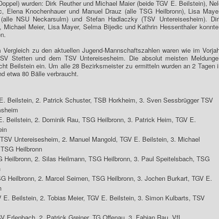
oppel) wurden: Dirk Reuther und Michael Maier (beide TGV E. Beilstein), Ne
dic, Elena Knochenhauer und Manuel Drauz (alle TSG Heilbronn), Lisa Mayer
z (alle NSU Neckarsulm) und Stefan Hadlaczky (TSV Untereisesheim). Dir
 Michael Meier, Lisa Mayer, Selma Bijedic und Kathrin Hessenthaler konnte
en.
 Vergleich zu den aktuellen Jugend-Mannschaftszahlen waren wie im Vorjah
TSV Stetten und dem TSV Untereisesheim. Die absolut meisten Meldunge
ht Beilstein ein. Um alle 28 Bezirksmeister zu ermitteln wurden an 2 Tagen 
nd etwa 80 Bälle verbraucht.
E. Beilstein, 2. Patrick Schuster, TSB Horkheim, 3. Sven Sessbrügger TSV
msheim
. Beilstein, 2. Dominik Rau, TSG Heilbronn, 3. Patrick Heim, TGV E.
ein
 TSV Untereisesheim, 2. Manuel Mangold, TGV E. Beilstein, 3. Michael
, TSG Heilbronn
 Heilbronn, 2. Silas Heilmann, TSG Heilbronn, 3. Paul Speitelsbach, TSG
n
SG Heilbronn, 2. Marcel Seimen, TSG Heilbronn, 3. Jochen Burkart, TGV E.
n
E. Beilstein, 2. Tobias Meier, TGV E. Beilstein, 3. Simon Kulbarts, TSV
V Erlenbach, 2. Patrick Greiner, TG Offenau, 3. Fabian Rau, VfL