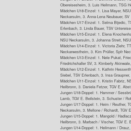
Obereisesheim, 3. Luis Heilmann, TSG He
Mädchen U18-Einzel: 1. Lisa Mayer, NSU
Neckarsulm, 3. Anna-Lena Neubauer, SV
Mädchen U17-Einzel: 1. Selma Bijedic, 
Erlenbach, 3. Linda Bauer, TSV Untereis
Mädchen U15-Einzel: 1. Elena Knochenhau
NSU Neckarsulm, 3. Johanna Streit, NS
Mädchen U14-Einzel: 1. Victoria Ziehr, 
Neckarwestheim, 3. Kim Prüller, Spfr Ne
Mädchen U13-Einzel: 1. Nele Pukat, Friedr
Friedrichshaller SV, 3. Kimberly Akinwale
Mädchen U12-Einzel: 1. Kathrin Hessenth
Siebel, TSV Erlenbach, 3. Insa Graupne
Mädchen U11-Einzel: 1. Kristin Fabriz, 
Heilbronn, 3. Daniela Fetzer, TGV E. Abst
Jungen U18-Doppel: 1. Hammer / Sessbrüg
Lamb, TGV E. Beilstein, 3. Schuster / R
Jungen U17-Doppel: 1. Heim / Reuther, T
Neckarsulm, 3. Mellone / Richardt, TGV E.
Jungen U15-Doppel: 1. Mangold / Hadlacz
Heilbronn, 3. Marbach / Vischer, TGV E. B
Jungen U14-Doppel: 1. Heilmann / Drauz, T