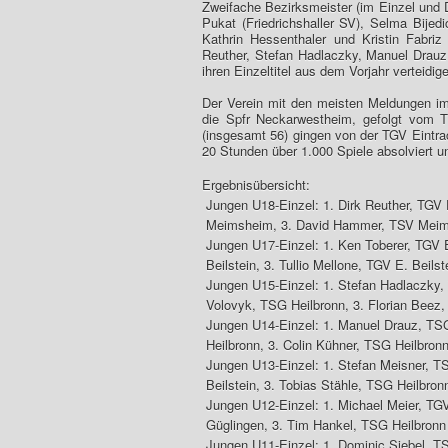
Zweifache Bezirksmeister (im Einzel und D
Pukat (Friedrichshaller SV), Selma Bije
Kathrin Hessenthaler und Kristin Fabri
Reuther, Stefan Hadlaczky, Manuel Drauz,
ihren Einzeltitel aus dem Vorjahr verteidig
Der Verein mit den meisten Meldungen im
die Spfr Neckarwestheim, gefolgt vom 
(insgesamt 56) gingen von der TGV Eintrac
20 Stunden über 1.000 Spiele absolviert u
Ergebnisübersicht:
Jungen U18-Einzel: 1. Dirk Reuther, TGV 
Meimsheim, 3. David Hammer, TSV Mei
Jungen U17-Einzel: 1. Ken Toberer, TGV E
Beilstein, 3. Tullio Mellone, TGV E. Beilst
Jungen U15-Einzel: 1. Stefan Hadlaczky,
Volovyk, TSG Heilbronn, 3. Florian Beez
Jungen U14-Einzel: 1. Manuel Drauz, TSG
Heilbronn, 3. Colin Kühner, TSG Heilbron
Jungen U13-Einzel: 1. Stefan Meisner, T
Beilstein, 3. Tobias Stähle, TSG Heilbron
Jungen U12-Einzel: 1. Michael Meier, TGV 
Güglingen, 3. Tim Hankel, TSG Heilbronn
Jungen U11-Einzel: 1. Dominic Siebel, TS