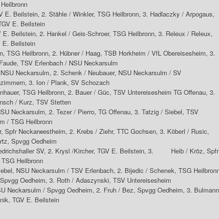
Heilbronn
V E. Beilstein, 2. Stähle / Winkler, TSG Heilbronn, 3. Hadlaczky / Arpogaus,
TGV E. Beilstein
E. Beilstein, 2. Hankel / Geis-Schroer, TSG Heilbronn, 3. Releux / Releux,
 E. Beilstein
n, TSG Heilbronn, 2. Hübner / Haag, TSB Horkheim / VfL Obereisesheim, 3.
/ Faude, TSV Erlenbach / NSU Neckarsulm
, NSU Neckarsulm, 2. Schenk / Neubauer, NSU Neckarsulm / SV
nzimmern, 3. Ion / Plank, SV Schozach
nhauer, TSG Heilbronn, 2. Bauer / Güc, TSV Untereisesheim TG Offenau, 3.
nsch / Kurz, TSV Stetten
SU Neckarsulm, 2. Tezer / Pierro, TG Offenau, 3. Tatzig / Siebel, TSV
im / TSG Heilbronn
 Spfr Neckarwestheim, 2. Krebs / Ziehr, TTC Gochsen, 3. Köberl / Rusic,
artz, Spvgg Oedheim
drichshaller SV, 2. Krysl /Kircher, TGV E. Beilstein, 3. Heib / Kröz, Spfr
, TSG Heilbronn
ebel, NSU Neckarsulm / TSV Erlenbach, 2. Bijedic / Schenek, TSG Heilbronn
 / Spvgg Oedheim, 3. Roth / Adaszynski, TSV Untereisesheim
SU Neckarsulm / Spvgg Oedheim, 2. Fruh / Bez, Spvgg Oedheim, 3. Bulmann
nik, TGV E. Beilstein