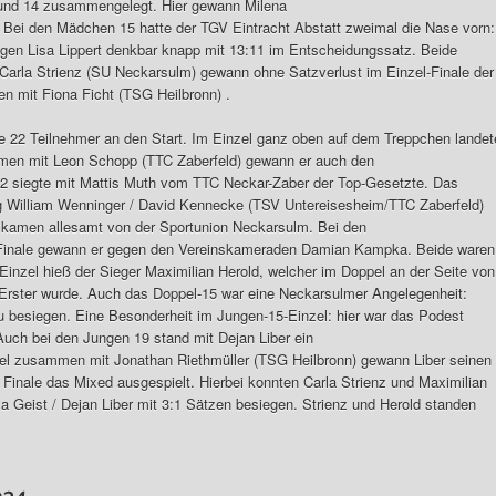
und 14 zusammengelegt. Hier gewann Milena
 Bei den Mädchen 15 hatte der TGV Eintracht Abstatt zweimal die Nase vorn:
egen Lisa Lippert denkbar knapp mit 13:11 im Entscheidungssatz. Beide
arla Strienz (SU Neckarsulm) gewann ohne Satzverlust im Einzel-Finale der
mit Fiona Ficht (TSG Heilbronn) .
se 22 Teilnehmer an den Start. Im Einzel ganz oben auf dem Treppchen landet
men mit Leon Schopp (TTC Zaberfeld) gewann er auch den
2 siegte mit Mattis Muth vom TTC Neckar-Zaber der Top-Gesetzte. Das
 William Wenninger / David Kennecke (TSV Untereisesheim/TTC Zaberfeld)
 kamen allesamt von der Sportunion Neckarsulm. Bei den
m Finale gewann er gegen den Vereinskameraden Damian Kampka. Beide waren
Einzel hieß der Sieger Maximilian Herold, welcher im Doppel an der Seite von
 Erster wurde. Auch das Doppel-15 war eine Neckarsulmer Angelegenheit:
 besiegen. Eine Besonderheit im Jungen-15-Einzel: hier war das Podest
Auch bei den Jungen 19 stand mit Dejan Liber ein
el zusammen mit Jonathan Riethmüller (TSG Heilbronn) gewann Liber seinen
es Finale das Mixed ausgespielt. Hierbei konnten Carla Strienz und Maximilian
 Geist / Dejan Liber mit 3:1 Sätzen besiegen. Strienz und Herold standen