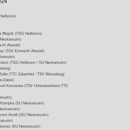
Heilbronn)
a Wojcik (TSG Heilbronn)
 Neckarsulm)
cht Abstatt)
raz (TGV Eintracht Abstatt)
ckarsulm)
trienz (TSG Heilbronn / SU Neckarsulm)
sberg)
Bolle (TTC Zaberfeld / TSV Weinsberg)
r-Zaber)
David Kennecke (TSV Untereisesheim/TTC
arsulm)
an Kampka (SU Neckarsulm)
 Neckarsulm)
ncent Arndt ((SU Neckarsulm)
karsulm)
o Gomez (SU Neckarsulm)