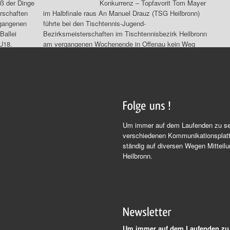
aß der Dinge
Konkurrenz – Topfavorit Tom Mayer
rschaften
im Halbfinale raus An Manuel Drauz (TSG Heilbronn)
rgangenen
führte bei den Tischtennis-Jugend-
Ballei
Bezirksmeisterschaften im Tischtennisbezirk Heilbronn
U18.
am vergangenen Wochenende in Offenau kein Weg
vorbei.
18. Oktober 2012
Um immer auf dem Laufenden zu sein
verschiedenen Kommunikationsplatt
ständig auf diversen Wegen Mitteil
Heilbronn.
Um immer auf dem Laufenden zu 