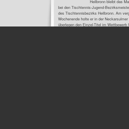
Heilbronn bleibt das M
bei den Tischtennis-Jugend-Bezirksmeiste
des Tischtennisbezirks Heilbronn. Am ve
Wochenende holte er in der Neckarsulmer 
überlegen den Einzel-Titel im Wettbewerb 
15. Oktober 2013