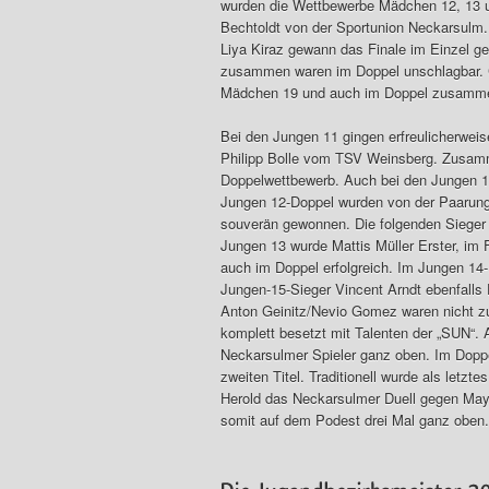
wurden die Wettbewerbe Mädchen 12, 13 
Bechtoldt von der Sportunion Neckarsulm.
Liya Kiraz gewann das Finale im Einzel g
zusammen waren im Doppel unschlagbar. C
Mädchen 19 und auch im Doppel zusammen 
Bei den Jungen 11 gingen erfreulicherwei
Philipp Bolle vom TSV Weinsberg. Zusam
Doppelwettbewerb. Auch bei den Jungen 1
Jungen 12-Doppel wurden von der Paarung
souverän gewonnen. Die folgenden Sieger
Jungen 13 wurde Mattis Müller Erster, i
auch im Doppel erfolgreich. Im Jungen 14-
Jungen-15-Sieger Vincent Arndt ebenfalls
Anton Geinitz/Nevio Gomez waren nicht zu
komplett besetzt mit Talenten der „SUN“. 
Neckarsulmer Spieler ganz oben. Im Dopp
zweiten Titel. Traditionell wurde als letzt
Herold das Neckarsulmer Duell gegen Maya
somit auf dem Podest drei Mal ganz oben.