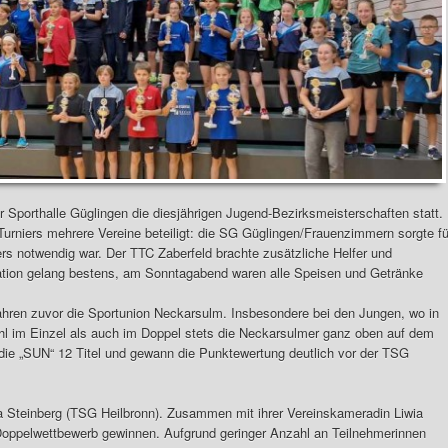
 Sporthalle Güglingen die diesjährigen Jugend-Bezirksmeisterschaften statt.
urniers mehrere Vereine beteiligt: die SG Güglingen/Frauenzimmern sorgte fü
iers notwendig war. Der TTC Zaberfeld brachte zusätzliche Helfer und
ation gelang bestens, am Sonntagabend waren alle Speisen und Getränke
Jahren zuvor die Sportunion Neckarsulm. Insbesondere bei den Jungen, wo in
l im Einzel als auch im Doppel stets die Neckarsulmer ganz oben auf dem
ie „SUN“ 12 Titel und gewann die Punktewertung deutlich vor der TSG
a Steinberg (TSG Heilbronn). Zusammen mit ihrer Vereinskameradin Liwia
oppelwettbewerb gewinnen. Aufgrund geringer Anzahl an Teilnehmerinnen